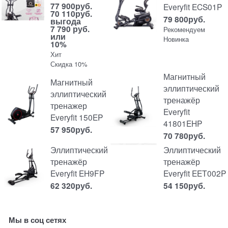
77 900
руб.
Everyfit ECS01P
70 110
руб.
79 800
руб.
выгода
7 790 руб.
Рекомендуем
или
Новинка
10%
Хит
Скидка 10%
Магнитный
Магнитный
эллиптический
эллиптический
тренажёр
тренажер
Everyfit
Everyfit 150EP
41801EHP
57 950
руб.
70 780
руб.
Эллиптический
Эллиптический
тренажёр
тренажёр
Everyfit EET002P
Everyfit EH9FP
54 150
руб.
62 320
руб.
Мы в соц сетях