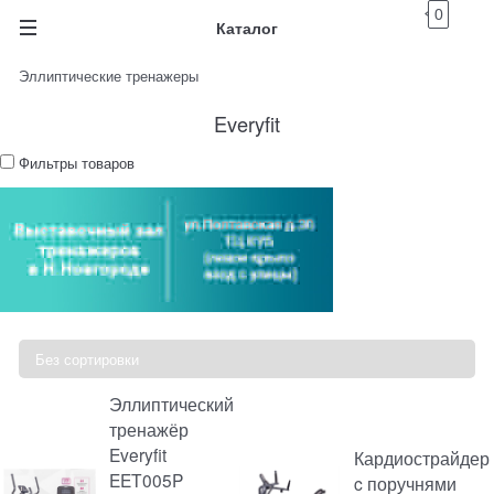
0
Каталог
Эллиптические тренажеры
Everyfit
Фильтры товаров
Эллиптический
тренажёр
Everyfit
Кардиострайдер
EET005P
c поручнями