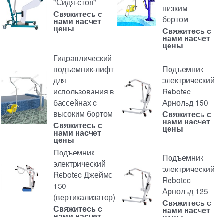
"Сидя-стоя"
низким
Свяжитесь с
бортом
нами насчет
цены
Свяжитесь с
нами насчет
цены
Гидравлический
подъемник-лифт
Подъемник
для
электрический
использования в
Rebotec
бассейнах c
Арнольд 150
высоким бортом
Свяжитесь с
нами насчет
Свяжитесь с
цены
нами насчет
цены
Подъемник
Подъемник
электрический
электрический
Rebotec Джеймс
Rebotec
150
Арнольд 125
(вертикализатор)
Свяжитесь с
Свяжитесь с
нами насчет
нами насчет