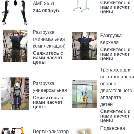
Свяжитесь с
AMF 2551
нами насчет
244 000
руб.
цены
Разгрузка
Разгрузка
(минимальная
верхняя
комплектация)
Свяжитесь с
Свяжитесь с
нами насчет
нами насчет
цены
цены
Тренажер для
восстановлен
Разгрузка
опорно-
универсальная
двигательного
аппарата
Свяжитесь с
нами насчет
детей
цены
Свяжитесь с
нами насчет
цены
Подвесная
Вертикализатор