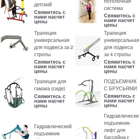
потолочная
детский
система
Свяжитесь с
Свяжитесь с
нами насчет
нами насчет
цены
цены
Трапеция
Трапеция
универсальная
универсальна
для подвеса за 2
для подвеса
стропы
за 4 стропы
Свяжитесь с
Свяжитесь с
нами насчет
нами насчет
цены
цены
ПОДЪЕМНИК
Трапеция для
С БРУСЬЯМИ
гамака (сидя)
Свяжитесь с
Свяжитесь с
нами насчет
нами насчет
цены
цены
Гидравлически
подъемник-
Гидравлический
лифт для
подъемник
бассейна с